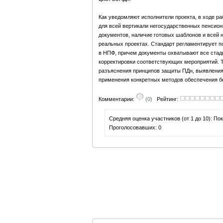
Как уведомляют исполнители проекта, в ходе р
для всей вертикали негосударственных пенсио
документов, наличие готовых шаблонов и всей
реальных проектах. Стандарт регламентирует п
в НПФ, причем документы охватывают все стади
корректировки соответствующих мероприятий. 
разъяснения принципов защиты ПДн, выявления
применения конкретных методов обеспечения б
Комментарии:
(0)
Рейтинг:
Средняя оценка участников (от 1 до 10): П
Проголосовавших: 0