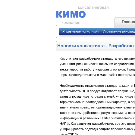
Главн
Управление логистикой
Управление иннова
Новости консалтинга
-
Разработан
Как считают разработчики стандарта, его прим
уменьшит риск ошибок и циклы их исправления,
также упростит работу надзорных органов. Пред
норм законодательства в масштабах всего рынк
Необходимость отраслевого стандарта защиты П
деятельность НПФ предусматривает получение,
данных вкладчиков, страхователей, участников
территориально-распределенный характер, а об
значительно повышает организационно-техничес
тесного взаимодействия с регуляторами на все
информации в различных НПФ в значительной ст
НАПФ. Как заявляют разработчики, все это позв
унифицировать подход к защите персональных 
цикл СЗПДн.