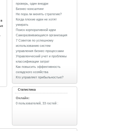
проверь, один внедри
Бизнес-консалтинг
Не пора ли менять стратегию?
Когда плохие идеи не хотят
 в
умирать
ых
Поиск корпоративной идеи
Саморазвивающаяся организация
т
7 Советов по успешному
использованию систем
управления бизнес-процессами
Управленческий учет и проблемы
классификации затрат
Как повысить эффективность
складского хозяйства
Кто управляет прибыльностью?
Статистика
Онлайн:
0 пользователей, 33 гостей
: