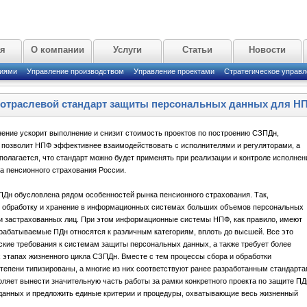
ая
О компании
Услуги
Статьи
Новости
циями
Управление производством
Управление проектами
Стратегическое управл
 отраслевой стандарт защиты персональных данных для Н
енение ускорит выполнение и снизит стоимость проектов по построению СЗПДн,
 позволит НПФ эффективнее взаимодействовать с исполнителями и регуляторами, а
полагается, что стандарт можно будет применять при реализации и контроле исполнен
а пенсионного страхования России.
Дн обусловлена рядом особенностей рынка пенсионного страхования. Так,
 обработку и хранение в информационных системах больших объемов персональных
 и застрахованных лиц. При этом информационные системы НПФ, как правило, имеют
рабатываемые ПДн относятся к различным категориям, вплоть до высшей. Все это
кие требования к системам защиты персональных данных, а также требует более
х этапах жизненного цикла СЗПДн. Вместе с тем процессы сбора и обработки
епени типизированы, а многие из них соответствуют ранее разработанным стандарта
оляет вынести значительную часть работы за рамки конкретного проекта по защите ПД
данных и предложить единые критерии и процедуры, охватывающие весь жизненный