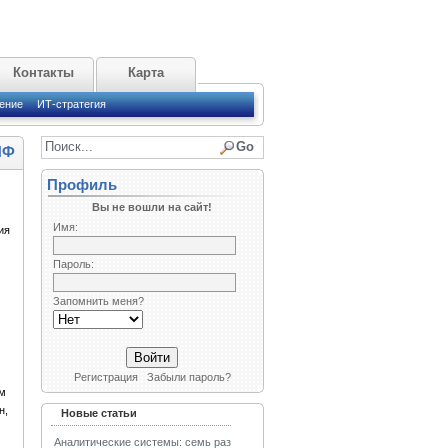
Контакты
Карта
ение
ИТ-стратегия
ПФ
Профиль
Вы не вошли на сайт!
Имя:
ия
Пароль:
Запомнить меня?
Регистрация
Забыли пароль?
м
н,
Новые статьи
Аналитические системы: семь раз