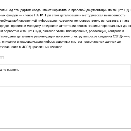
аботы над стандартом создан пакет нормативно-правовой документации по защите ПДн
нных фондов — членов НАПФ. При этом детализация и методическая выверенность
 необходимой справочной информации позволяют непосредственно использовать пакет
орядок, правила и методику создания и аттестации систем защиты персональных данн
и обработки и защиты ПДн, включая этапы планирования, реализации, контроля и
Также даны детальные рекомендации по всему спектру вопросов создания СЗПДн — о
, описания и классификации информационных систем персональных данных до
езопасности в ИСПДн различных классов.
ока не оценено