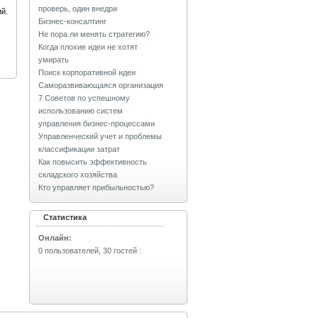
проверь, один внедри
й.
Бизнес-консалтинг
Не пора ли менять стратегию?
Когда плохие идеи не хотят
умирать
Поиск корпоративной идеи
Саморазвивающаяся организация
7 Советов по успешному
использованию систем
управления бизнес-процессами
Управленческий учет и проблемы
классификации затрат
Как повысить эффективность
складского хозяйства
Кто управляет прибыльностью?
Статистика
Онлайн:
0 пользователей, 30 гостей
: