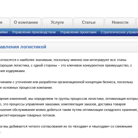
ая
О компании
Услуги
Статьи
Новости
циями
Управление производством
Управление проектами
Стратегическое управл
авления логистикой
относятся к наиболее значимым, поскольку именно они интегрируют все этапы
Хорошая логистика, с одной стороны – это ключевое конкурентное преимущество, с
ния издержками.
инаем с уточнения или разработки организационной концепции бизнеса, поскольку
ве основных процессов компании.
ения изменений, мы определяем те группы процессов логистики, оптимизация которы
, это процессы управления заказами, комплектация заказов, доставка товаров
учшения обслуживания можно добиться также путем оптимизации складского хранения,
диспетчеризации товарных потоков.
ки мы добивается четкого согласования их по «входам» и «выходам» со смежными
.