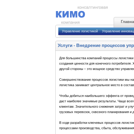
Главн
Управление логистикой
Управление иннова
Услуги
-
Внедрение процессов упр
Для большинства компаний процессы логистики 
создания ценности для конечного потребителя. 
другой стороны – это мощное средство управле
Совершенствование процессов логистики мы нач
логистика занимает центральное место в соста
Чтобы добиться наибольшего эффекта от провед
даст наиболее значимые результаты. Чаще всего
клиентам. Значительного снижения затрат и ул
грузовых перевозок, сквозного планирования и 
В ходе разработки ключевых процессов логисти
процессами производства, сбыта, обслуживания